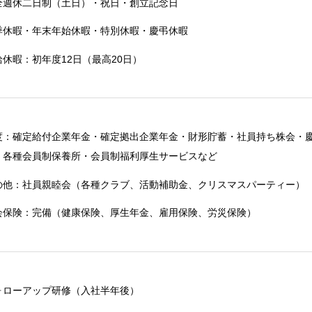
全週休二日制（土日）・祝日・創立記念日
季休暇・年末年始休暇・特別休暇・慶弔休暇
給休暇：初年度12日（最高20日）
度：確定給付企業年金・確定拠出企業年金・財形貯蓄・社員持ち株会・
・各種会員制保養所・会員制福利厚生サービスなど
の他：社員親睦会（各種クラブ、活動補助金、クリスマスパーティー）
会保険：完備（健康保険、厚生年金、雇用保険、労災保険）
ォローアップ研修（入社半年後）