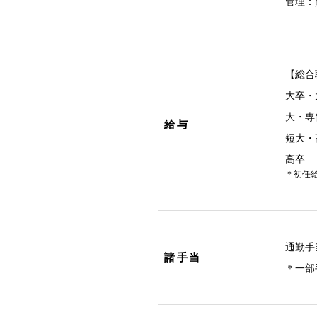
管理：
【総合
大卒・
大・専
給与
短大・
高卒
＊初任給
通勤手
諸手当
＊一部