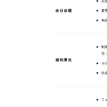
完
休日休暇
夏
有
制
宅
福利厚生
そ
社
フ